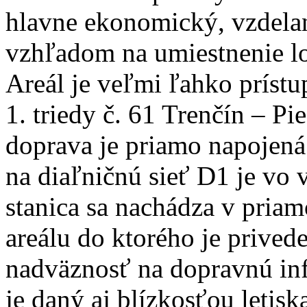
hlavne ekonomický, vzdela
vzhľadom na umiestnenie lo
Areál je veľmi ľahko príst
1. triedy č. 61 Trenčín – P
doprava je priamo napojená
na diaľničnú sieť D1 je vo 
stanica sa nachádza v pria
areálu do ktorého je prived
nadväznosť na dopravnú inf
je daný aj blízkosťou letisk