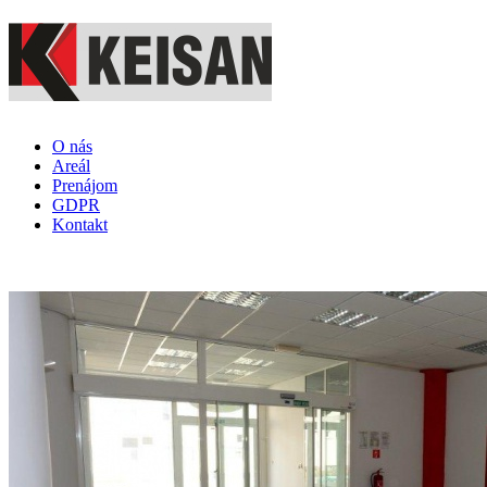
Skočiť na hlavný obsah
O nás
Areál
Prenájom
GDPR
Kontakt