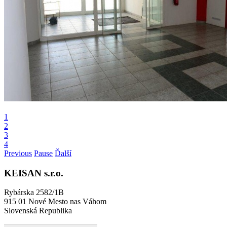
1
2
3
4
Previous
Pause
Ďalší
KEISAN
s.r.o.
Rybárska 2582/1B
915 01 Nové Mesto nas Váhom
Slovenská Republika