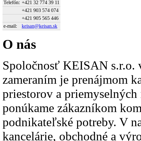
Telefón:
+421 32 774 39 11
+421 903 574 074
+421 905 565 446
e-mail:
keisan@keisan.sk
O nás
Spoločnosť KEISAN s.r.o. v
zameraním je prenájmom k
priestorov a priemyselných 
ponúkame zákazníkom kompl
podnikateľské potreby. V na
kancelárie, obchodné a výro