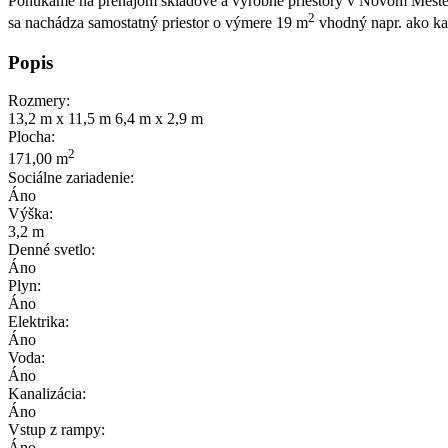
Ponúkame na prenájom skladové a výrobné priestory v Novom Meste n
2
sa nachádza samostatný priestor o výmere 19 m
vhodný napr. ako kan
Popis
Rozmery:
13,2 m x 11,5 m 6,4 m x 2,9 m
Plocha:
2
171,00 m
Sociálne zariadenie:
Áno
Výška:
3,2 m
Denné svetlo:
Áno
Plyn:
Áno
Elektrika:
Áno
Voda:
Áno
Kanalizácia:
Áno
Vstup z rampy:
Áno