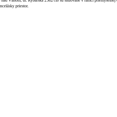
ad Váhom, ul. Rybárska 2582/1B sú situované v rámci priemyselnej č
celásky priestor.