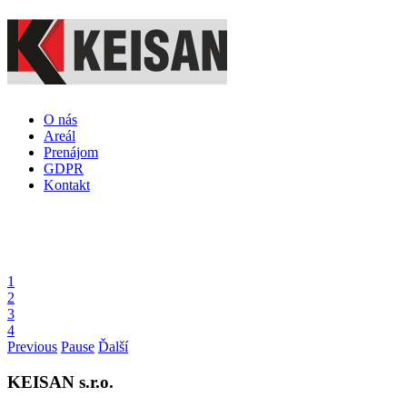
Skočiť na hlavný obsah
O nás
Areál
Prenájom
GDPR
Kontakt
1
2
3
4
Previous
Pause
Ďalší
KEISAN
s.r.o.